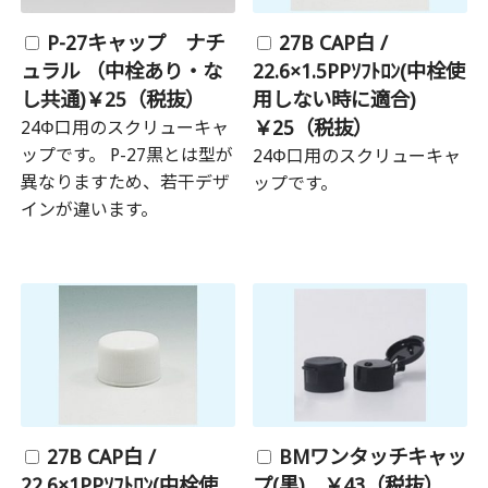
P-27キャップ ナチ
27B CAP白 /
ュラル （中栓あり・な
22.6×1.5PPｿﾌﾄﾛﾝ(中栓使
し共通)￥25（税抜）
用しない時に適合)
￥25（税抜）
24Φ口用のスクリューキャ
ップです。 P-27黒とは型が
24Φ口用のスクリューキャ
異なりますため、若干デザ
ップです。
インが違います。
27B CAP白 /
BMワンタッチキャッ
22.6×1PPｿﾌﾄﾛﾝ(中栓使
プ(黒) ￥43（税抜）