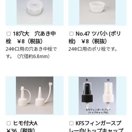
18穴大 穴あき中
No.47 ツバ小 (ポリ
栓 ￥8（税抜）
栓) ￥8（税抜）
24Φ口用の穴あき中栓で
24Φ口用のポリ栓です。
す。（穴径約6.8mm）
ヒモ付大A
KFSフィンガースプ
￥36（税抜）
レー白(トップキャップ