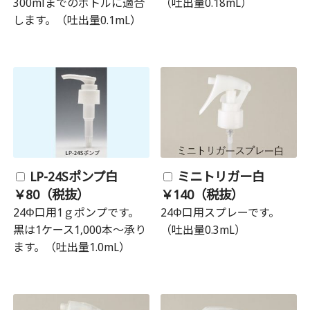
300mlまでのボトルに適合
（吐出量0.18mL）
します。（吐出量0.1mL）
LP-24Sポンプ白
ミニトリガー白
￥80（税抜）
￥140（税抜）
24Φ口用1ｇポンプです。
24Φ口用スプレーです。
黒は1ケース1,000本～承り
（吐出量0.3mL）
ます。（吐出量1.0mL）