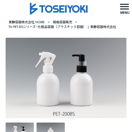
MENU
東静容器株式会社 HOME
>
規格容器販売
>
TH PET-BSシリーズ~化粧品容器（プラスチック容器） | 東静容器株式会社